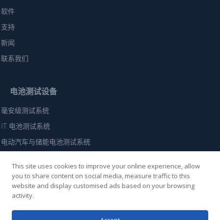
软件
支持
新闻
联系我们
电池测试设备
毫安级测试系统
IT 电池测试系统
电动汽车与储能电池测试系统
高性能电动汽车电池测试系统
This site uses cookies to improve your online experience, allow
电池模块（60 伏-300 伏）测试系统
you to share content on social media, measure traffic to this
website and display customised ads based on your browsing
电池组（500伏-1250伏）测试系统
activity.
高电压蓄电池组测试系统