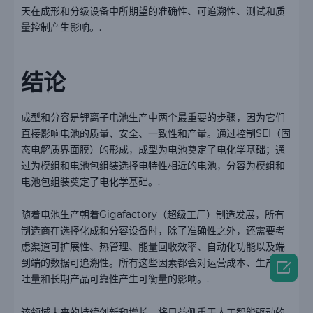
天在成形和分级设备中所期望的准确性、可追溯性、测试和质
量控制产生影响。.
结论
成型和分容是锂离子电池生产中两个最重要的步骤，因为它们
直接影响电池的质量、安全、一致性和产量。通过控制SEI（固
态电解质界面膜）的形成，成型为电池奠定了电化学基础；通
过为模组和电池包组装选择电特性相近的电池，分容为模组和
电池包组装奠定了电化学基础。.
随着电池生产朝着Gigafactory（超级工厂）制造发展，所有
制造商在选择化成和分容设备时，除了准确性之外，还需要考
虑渠道可扩展性、热管理、能量回收效率、自动化功能以及端
到端的数据可追溯性。所有这些因素都会对运营成本、生产吞

吐量和长期产品可靠性产生可衡量的影响。.
该领域未来的持续创新和增长，将日益侧重于人工智能驱动的