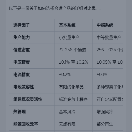
以下是一份关于如何选择合适产品的详细对比表。.
选择因子
基本系统
中端系统
生产能力
小批量生产
中等批量生产
信道密度
32-256 个通道
256–1,024 个通道
电压精度
±0.1% 至 ±0.2%
±0.05% 至 ±0.1%
电流精度
±0.2%
±0.1%
电池兼容性
有限的化学品
多种锂离子化学品
组建概况灵活性
标准充放电程序
可自定义配置文件
热管理
基本风冷
增强风冷
能源回收效率
无或有限
部分再生