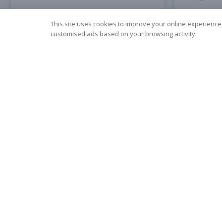
LR44替代
This site uses cookies to improve your online experience,
customised ads based on your browsing activity.
了解更多
了解更
什么是 18650 电池？完全入门指
锂电池与
南
异