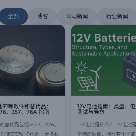
全部
博客
公司新闻
行业新闻
电池的等效件和替代品：
12V电池指南：类型、
76、357、76A 指南
测试与寿命
池的替代品包括AG13、A76、
12V电池是什么？12V电池
1154和357纽扣电池。大多数
学储能装置，储存有化学能…