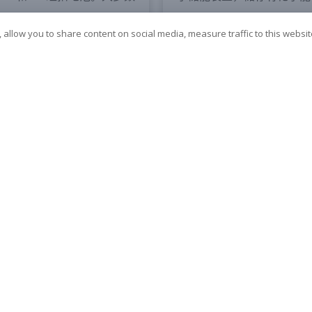
品…….
 allow you to share content on social media, measure traffic to this websi
多
了解更多
碱性电池：性能和测试差
自动电池测试系统：提
确性