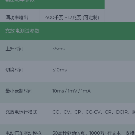
满功率输出
400千瓦 ~1.2兆瓦 (可定制)
充放电测试参数
上升时间
≤5ms
切换时间
≤10ms
最小录制时间
10ms / 1mV / 1mA
充放电运行模式
CC、CV、CP、CC-CV、CR、DCI
电动汽车驱动模拟
50毫秒驱动仿真，1000万+行文本，支持