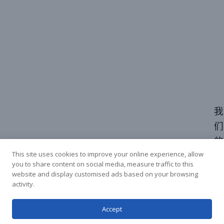
我
们
的
This site uses cookies to improve your online experience, allow
电
you to share content on social media, measure traffic to this
池
website and display customised ads based on your browsing
activity.
测
试
Accept
设