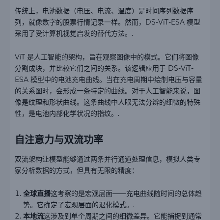
传统上，电池数据（电压、电流、温度）是时间序列数据序
列，就像数字的股票行情记录一样。然而，DS-ViT-ESA 模型
采用了受计算机视觉启发的替代方法。.
ViT 是人工智能的架构，旨在观察图像中的模式。它们将图像
分割成块，并比较它们之间的关系。该逻辑应用于 DS-ViT-
ESA 模型中的电池充电曲线。当在充电周期中绘制电压与容量
的关系图时，会形成一条特定的曲线。对于人工智能来说，图
像是纹理和形状曲线。这条曲线中人眼无法分辨的细微的特殊
性，是电池内部化学状况的指纹。.
自注意力与双流功率
双流架构让模型能够通过两条并行通道处理信息，模拟人类专
家分析数据的方式，但具有无限的精度：
全球直播
这考察的是宏观层面——充电曲线随时间的总体趋
势。它确定了宏观层面的退化模式。.
本地流
这涉及到单个周期之间的细微差异。它能捕捉到通常