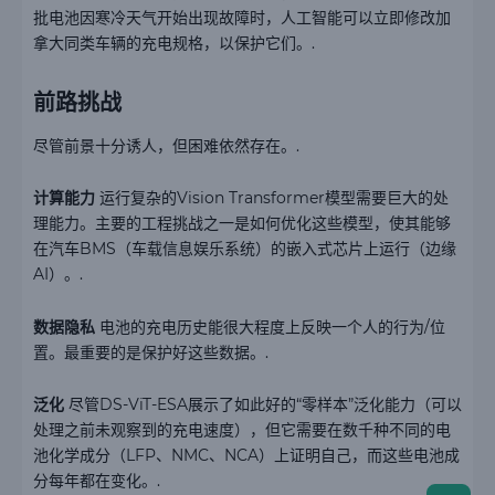
批电池因寒冷天气开始出现故障时，人工智能可以立即修改加
拿大同类车辆的充电规格，以保护它们。.
前路挑战
尽管前景十分诱人，但困难依然存在。.
计算能力
运行复杂的Vision Transformer模型需要巨大的处
理能力。主要的工程挑战之一是如何优化这些模型，使其能够
在汽车BMS（车载信息娱乐系统）的嵌入式芯片上运行（边缘
AI）。.
数据隐私
电池的充电历史能很大程度上反映一个人的行为/位
置。最重要的是保护好这些数据。.
泛化
尽管DS-ViT-ESA展示了如此好的“零样本”泛化能力（可以
处理之前未观察到的充电速度），但它需要在数千种不同的电
池化学成分（LFP、NMC、NCA）上证明自己，而这些电池成
分每年都在变化。.