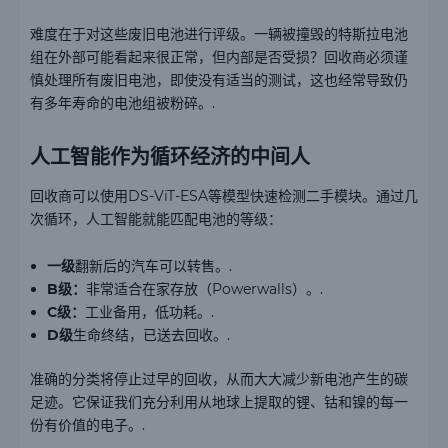
难度在于对这些废旧电池进行评级。一辆被撞毁的特斯拉电池
组在外部可能看起来很正常，但内部是否受损？回收商必须谨
慎处理所有废旧电池，即使没有适当的测试，这也经常导致仍
有多年寿命的电池组被粉碎。.
人工智能作为循环经济的中间人
回收商可以使用DS-ViT-ESA等模型快速检测二手模块。通过几
次循环，人工智能就能匹配电池的等级：
一级
翻新后的汽车可以转售。.
B级：
非常适合在家存放（Powerwalls）。.
C级：
工业备用，低功耗。.
D级
生命终结，已送去回收。.
准确的分类将停止过早的回收，从而大大减少新电池产生的碳
足迹。它保证我们充分利用从地球上提取的锂、钴和镍的每一
份有价值的电子。.