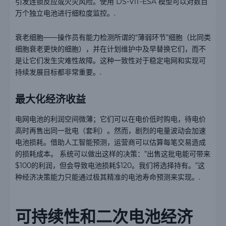
引发连锁反应或火灾风险。使用 DS-ViT-ESA 模型可以对数百
万个独立电池进行细粒度监控。.
衰老细胞——操作员有能力检测所谓的“薄弱环节”细胞（比同类
细胞衰老更快的细胞），并在计划维护中及早替换它们，而不
是让它们发生灾难性故障。这种一致性对于稳定电网和实现可
持续发展目标都非常重要。.
最大化经济收益
电网电池的利润空间微薄；它们可以在电价低时购电，待电价
高时再售出同一批电（套利）。然而，剧烈的电量波动会加速
电池损耗。借助人工智能预测，运营商可以估算每笔交易造成
的损耗成本。 系统可以做出这样的决策：”出售这批电能可带来
$100的利润，但会导致电池损耗$120。我们将选择持有。”这
种经济决策能力只能通过极其精准的电池寿命预测来实现。.
可持续性和二次电池经济