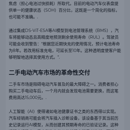
焦虑（担心电池过快损耗）所取代。目前的电动汽车仪表盘提
供单一的健康状态（SOH）百分比，这既是一个简化的指标，
也可能不准确。.
通过集成DS-ViT-ESA等AI模型到电池管理系统（BMS），汽
车将能够动态且高精度地预测剩余使用寿命（RUL）。驾驶员
可能会收到警告：“根据您近期快充的使用情况，预计电池寿命
为8年。若改用标准充电，可延长至10年。这种透明度使客户能
够明智地选择其使用方式。”.
二手电动汽车市场的革命性交付
二手车市场是阻碍电动汽车普及的最大障碍之一。消费者担心
购买二手电动车后，一个月内就会发现电池需要更换，而这笔
费用高达15,000元。.
人工智能（AI）使得诸如电池健康证书之类的东西得以实现。
汽车经销商可能会将汽车插入诊断设备，该设备基于其当前历
史记录运行AI模型，从而创建其预期寿命的已验证记录。这种