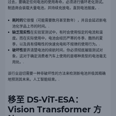
过去，要确定任何电池的使用寿命，必须进行循环老化测试。
制造商会装载大量电池，并持续充放电，直到电池报废。.
耗时的
它很慢（可能需要数月甚至数年），并且会延迟新电
池化学品上市的时间。.
缺乏现实性
在实验室测试中，有时会使用恒定的电流和温
度。而在实际使用中，电池会经历严寒的冬季、酷热的夏
季，以及具有侵略性的快速充电和不规律的使用行为。.
破坏性
要弄清楚电池的续航时间，你必须彻底摧毁测试对
象，这对于确定消费者汽车上使用的是哪种类型的电池毫无
用处。.
该行业迫切需要一种非破坏性的方法来检测新电池并极其精确
地预测其未来。人工智能结束。.
移至 DS-ViT-ESA：
Vision Transformer 方