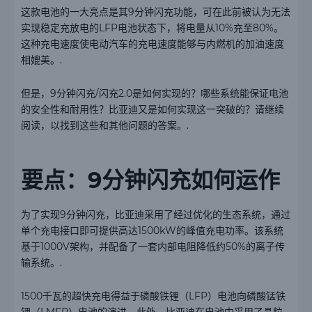
这款电池的一大亮点是其9分钟闪充功能，可在此前被认为无法
实现稳定充放电的LFP电池状态下，将电量从10%充至80%。
这种充电速度使电动汽车的充电速度能够与内燃机的加油速度
相媲美。.
但是，9分钟闪充/闪充2.0是如何实现的？哪些系统能保证电池
的安全性和耐用性？比亚迪又是如何实现这一突破的？请继续
阅读，以找到这些和其他问题的答案。.
要点：9分钟闪充如何运作
为了实现9分钟闪充，比亚迪采用了经过优化的生态系统，通过
单个充电接口即可提供高达1500kW的峰值充电功率。该系统
基于1000V架构，并配备了一套内部电阻降低约50%的离子传
输系统。.
1500千瓦的超快充电得益于磷酸铁锂（LFP）电池向磷酸锰铁
锂（LMFP）电池的演进。此外，比亚迪在电池中采用了晶粒