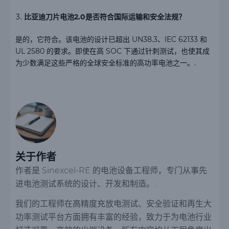
比亚迪刀片电池2.0是否符合国际运输和安全法规？
是的，它符合。该电池的设计已超出 UN38.3、IEC 62133 和
UL 2580 的要求。即使在高 SOC 下通过针刺测试，也使其成
为少数满足这些严格的全球安全标准的高功率电池之一。.
关于作者
作者是 Sinexcel-RE 的电池设备工程师，专门从事先
进电池测试系统的设计、开发和制造。.
我们的工程师在高精度充放电测试、安全验证和再生大
功率测试平台方面拥有丰富的经验，致力于为电池行业