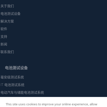
关于我们
电池测试设备
解决方案
软件
支持
新闻
联系我们
电池测试设备
毫安级测试系统
IT 电池测试系统
电动汽车与储能电池测试系统
高性能电动汽车电池测试系统
This site uses cookies to improve your online experience, allow