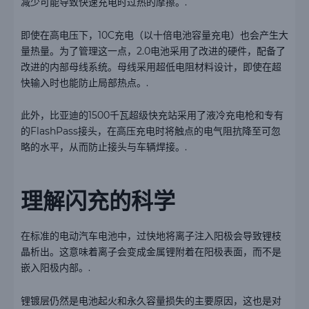
减少可能导致快速充电时过热的摩擦。.
即使在高电压下，10C充电（以十倍电池容量充电）也会产生大
量热量。为了管理这一点，2.0电池采用了改进的硬件，配备了
改进的内部母线系统。母线采用超低电阻材料设计，即使在超
快输入时也能防止局部热点。.
此外，比亚迪的1500千瓦超级快充站采用了液冷充电枪和专有
的FlashPass接头，在高压充电时将触点的电气阻抗降至可忽
略的水平，从而防止接头与车辆焊接。.
理解闪充的科学
在标准的电动汽车电池中，过快地将离子注入阳极会导致锂枝
晶析出。这意味着离子会变成金属锂附着在阳极表面，而不是
嵌入阳极内部。.
锂镀层仍然是电池起火和永久容量损失的主要原因，这也是对