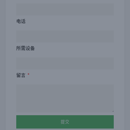
电话
所需设备
留言
提交