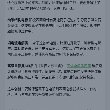
快充犹豫不决的原因。然而，比亚迪通过三项主要创新解决了
刀片电池2.0中的锂镀层痛点，这些创新包括：
纳米结构电极
阳极表面设计有高速离子通道，引导离子进入石
墨基体。这使得离子在极低电阻下从阴极迁移至阳极，即使在
超快充电过程中，,
闪电流电解质：
对于这款新电池，比亚迪开发了一种新型电解
液，其粘度更低，离子电导率更高。这提高了在更宽温度范围
内的离子迁移率，并使其在高应力环境下保持稳定。.
高级自修复SEI层
"(《世界人权宣言》)
固体电解质界面
该层设
计得超薄且具有渗透性，即使在 10C 充电过程中发生快速体积
膨胀时也能防止开裂，并且在数千次循环后仍能保持稳定。.
这些创新主要确保锂离子在电镀到表面之前就被推入主体材
料，从而使电池在数千次循环中保持健康。.