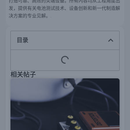
打造可靠、高效的尖端设备。所有内容均从工程角度出
发，提供有关电池测试技术、设备创新和新一代制造解
决方案的专业见解。.
目录
相关帖子