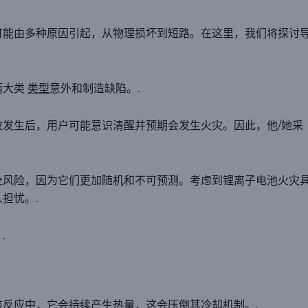
可能由多种原因引起，从物理损坏到短路。在这里，我们将探讨
两大类
类型
意外和制造缺陷。.
发生后，用户可能意识清醒并预期会发生火灾。因此，他/她采
全风险，因为它们更加随机和不可预测。考虑到锂离子电池火灾
担忧。.
.
反应中，它会持续产生热量，这会压倒其冷却机制。.