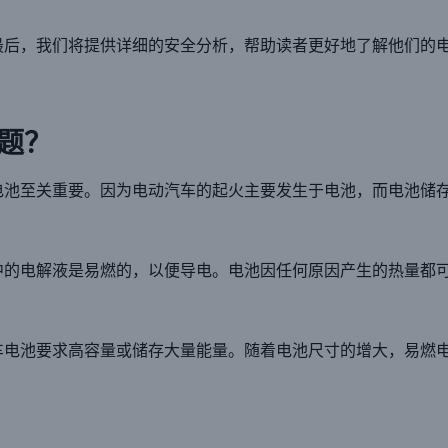
最后，我们将提供详细的安全分析，帮助读者更好地了解他们的
题？
电池至关重要。因为电动汽车的起火主要发生于电池，而电池储
中的电解液是易燃的，以便导电。电池因任何原因产生的热量都
车电池要求高容量或储存大量能量。随着电池尺寸的增大，易燃