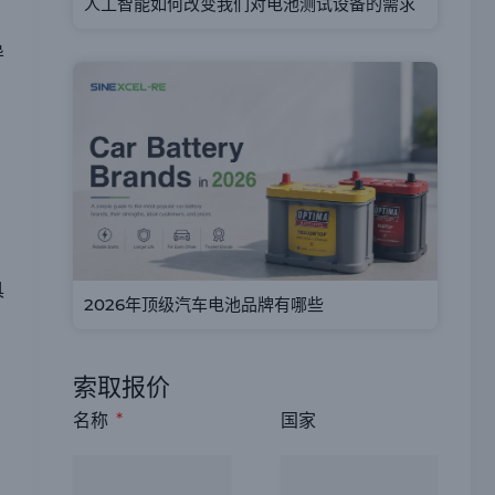
人工智能如何改变我们对电池测试设备的需求
导
具
2026年顶级汽车电池品牌有哪些
索取报价
名称
国家