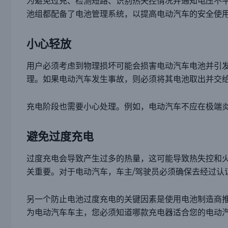
为避免过充、检测短路、识别热失控情况并通知电压不
池组都配备了电池管理系统，以提高电动汽车的安全使用
小心轻放
用户必须考虑到物理损坏可能会损害电动汽车电池并引
理。如果电动汽车发生事故，则必须将其电池取出并交给
充电阶段也需要小心处理。例如，电动汽车不应在极端炎
避免过度充电
过度充电会导致产生过多的热量，这可能导致热失控和
关重要。对于电动汽车，车主/驾驶员必须确保去经过认
另一个防止电池过度充电的关键因素是使用电池制造商
为电动汽车车主，您必须知道哪款充电器适合您的电动汽