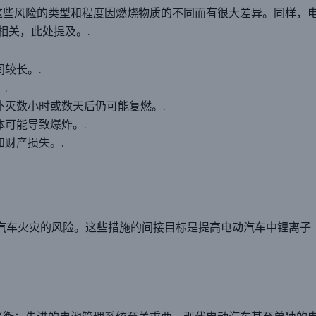
这些风险的类型和程度因燃烧物质的不同而有很大差异。同样，
相关，此处提及。.
较长。.
.
灭数小时或数天后仍可能复燃。.
可能导致爆炸。.
财产损失。.
汽车火灾的风险。这些措施的间接目标是提高电动汽车中锂离子