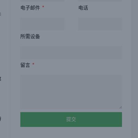
电子邮件
电话
开
所需设备
留言
那
特
提交