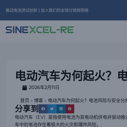
跳
推动电池测试创新 | 加入我们的全球分销商网络
至
内
容
电动汽车为何起火？
2026年2月11日
首页
»
博客
»
电动汽车为何起火？电池风险与安全分
分享到
电动汽车（EV）是指使用电池为其电动机供电并驱动推
车中的电池存在着极大的火灾和爆炸风险。.