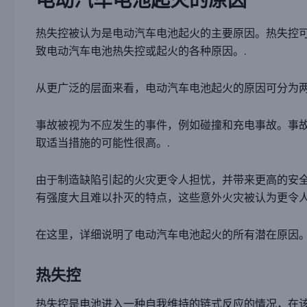
电动汽车电池起火的原因
热失控被认为是电动汽车电池起火的主要原因。热失控
致电动汽车电池热失控或起火的各种原因。.
从更广泛的层面来看，电动汽车电池起火的原因可分为
事故被视为不应发生的事件，例如碰撞和充电事故。事故
取适当措施的可能性很高。.
由于制造缺陷引起的火灾更令人担忧，并带来更高的安
有强度大且难以扑灭的特点，这些意外火灾被认为更令人
在这里，详细说明了电动汽车电池起火的所有潜在原因。
热失控
热失控是电池进入一种自我维持的链式反应的情况，在该