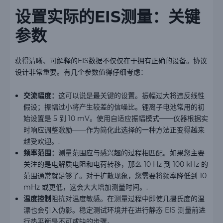
设置实际的EIS测量：关键
参数
获得清晰、可解释的EIS数据不仅仅在于拥有正确的设备。协议
设计非常重要。有几个参数值得仔细考虑：
交流幅度：
这可以说是最关键的设置。振幅过大将违反线性
假设；振幅过小将产生较差的信噪比。锂离子电池常用的初
始设置是 5 到 10 mV。使用自适应振幅模式——仪器根据实
时响应调整激励——作为简化此选择的一种方法正变得越来
越受欢迎。.
频率范围：
测量范围应与感兴趣的过程相匹配。如果您主要
关注的是电解质电阻和电荷转移，那么 10 Hz 到 100 kHz 的
范围通常就足够了。对于扩散现象，您需要将频率降低到 10
mHz 或更低，这会大大增加测量时间。.
温度控制
阻抗对温度敏感。在测量过程中即使几摄氏度的温
漂也会引入伪影。稳定测试环境并在进行静态 EIS 测量前进
行热平衡是不可或缺的步骤。.