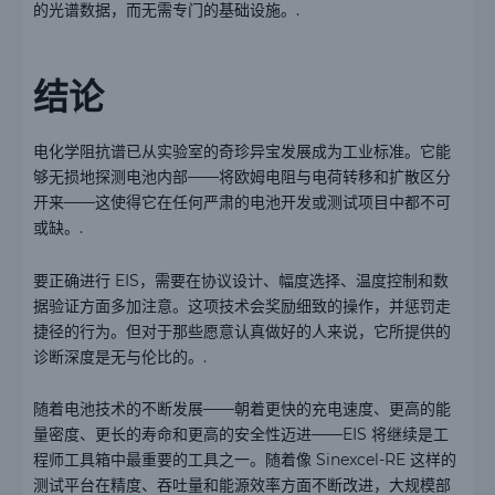
的光谱数据，而无需专门的基础设施。.
结论
电化学阻抗谱已从实验室的奇珍异宝发展成为工业标准。它能
够无损地探测电池内部——将欧姆电阻与电荷转移和扩散区分
开来——这使得它在任何严肃的电池开发或测试项目中都不可
或缺。.
要正确进行 EIS，需要在协议设计、幅度选择、温度控制和数
据验证方面多加注意。这项技术会奖励细致的操作，并惩罚走
捷径的行为。但对于那些愿意认真做好的人来说，它所提供的
诊断深度是无与伦比的。.
随着电池技术的不断发展——朝着更快的充电速度、更高的能
量密度、更长的寿命和更高的安全性迈进——EIS 将继续是工
程师工具箱中最重要的工具之一。随着像 Sinexcel-RE 这样的
测试平台在精度、吞吐量和能源效率方面不断改进，大规模部