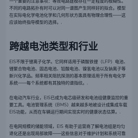
一个重要的注意事项：等效电路建模存在一定程度的模糊性。
不同的电路拓扑有时可以对同一谱图产生同样好的拟合。模型
在实际电化学电池化学和几何形状方面具有物理合理性——这
应该始终指导模型的选择。.
跨越电池类型和行业
EIS不限于锂离子化学。它同样适用于磷酸铁锂（LFP）电池、
锂聚合物电池、固态电池、铅酸电池、镍氢电池以及钠离子等
新兴化学品。频率相关阻抗探测的基本原理适用于所有电化学
系统——每个系统都有其独特的谱指纹。.
在电动汽车行业，EIS已成为电芯级研发和电池组健康监控的重
要工具。电池管理系统（BMS）越来越多地被设计成集成车载
EIS功能，从而在车辆运行期间实现实时的健康状态估算。.
在电网规模的储能领域，EIS 有助于运营商了解电池组是均匀
退化还是出现局部故障——这些信息对于维护计划和系统可靠