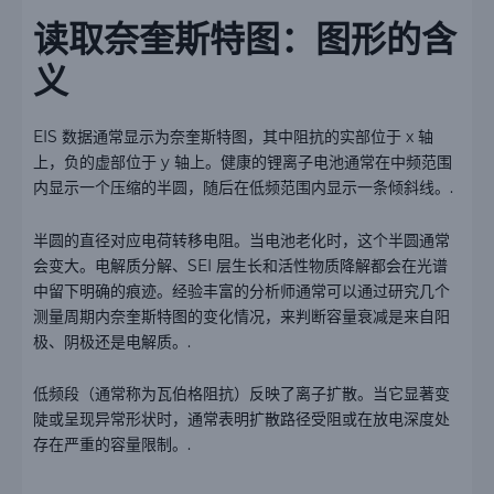
读取奈奎斯特图：图形的含
义
EIS 数据通常显示为奈奎斯特图，其中阻抗的实部位于 x 轴
上，负的虚部位于 y 轴上。健康的锂离子电池通常在中频范围
内显示一个压缩的半圆，随后在低频范围内显示一条倾斜线。.
半圆的直径对应电荷转移电阻。当电池老化时，这个半圆通常
会变大。电解质分解、SEI 层生长和活性物质降解都会在光谱
中留下明确的痕迹。经验丰富的分析师通常可以通过研究几个
测量周期内奈奎斯特图的变化情况，来判断容量衰减是来自阳
极、阴极还是电解质。.
低频段（通常称为瓦伯格阻抗）反映了离子扩散。当它显著变
陡或呈现异常形状时，通常表明扩散路径受阻或在放电深度处
存在严重的容量限制。.