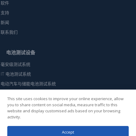
软件
支持
新闻
联系我们
电池测试设备
毫安级测试系统
IT 电池测试系统
电动汽车与储能电池测试系统
高性能电动汽车电池测试系统
This site uses cookies to improve your online experience, allow
电池模块（60 伏-300 伏）测试系统
you to share content on social media, measure traffic to this
website and display customised ads based on your browsing
电池组（500伏-1250伏）测试系统
activity.
高电压蓄电池组测试系统
Accept