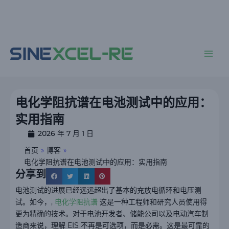
跳
至
内
主
容
菜
单
电化学阻抗谱在电池测试中的应用：
实用指南
2026 年 7 月 1 日
首页
»
博客
»
电化学阻抗谱在电池测试中的应用：实用指南
分享到
电池测试的进展已经远远超出了基本的充放电循环和电压测
试。如今，,
电化学阻抗谱
这是一种工程师和研究人员使用得
更为精确的技术。对于电池开发者、储能公司以及电动汽车制
造商来说，理解 EIS 不再是可选项，而是必需。这是最可靠的