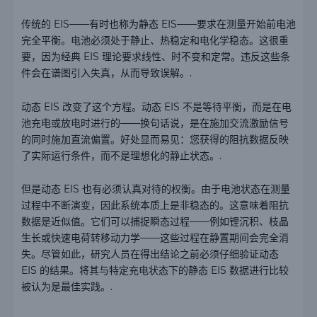
传统的 EIS——有时也称为静态 EIS——要求在测量开始前电池
完全平衡。电池必须处于静止、热稳定和电化学稳态。这很重
要，因为经典 EIS 理论要求线性、时不变和定常。违反这些条
件会在谱图引入失真，从而导致误解。.
动态 EIS 改变了这个方程。动态 EIS 不是等待平衡，而是在电
池充电或放电时进行的——换句话说，是在施加交流激励信号
的同时施加直流偏置。好处显而易见：您获得的阻抗数据反映
了实际运行条件，而不是理想化的静止状态。.
但是动态 EIS 也有必须认真对待的权衡。由于电池状态在测量
过程中不断演变，因此系统本质上是非稳态的。这意味着阻抗
数据是近似值。它们可以捕捉瞬态过程——例如锂沉积、枝晶
生长或快速电荷转移动力学——这些过程在静置期间会完全消
失。尽管如此，研究人员在得出结论之前必须仔细验证动态
EIS 的结果。将其与特定充电状态下的静态 EIS 数据进行比较
被认为是最佳实践。.