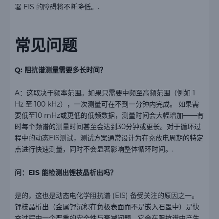
署 EIS 的障碍将不断降低。.
常见问题
Q: 阻抗谱测量需要多长时间？
A：这取决于频率范围。如果只需要中频至高频范围（例如 1
Hz 至 100 kHz），一次测量可在不到一分钟内完成。 如果需
要低至10 mHz或更低的低频数据，测量时间会大幅增加——有
时每个频谱的测量时间甚至会达到30分钟或更长。对于循环过
程中的动态EIS测试，测试方案通常设计为在充放电周期的特定
点进行快速测量，同时不会显著影响整体循环时间。.
问：EIS 能检测出锂枝晶析出吗？
是的，这也是动态电化学阻抗谱 (EIS) 备受关注的原因之一。
锂枝晶析出（金属锂沉积在负极表面而不是嵌入石墨中）是快
充过程中一个严重的安全性与衰减问题。它会在阻抗谱中产生