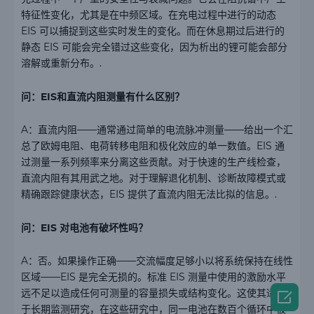
特征性变化，尤其是在中频区域。在充电过程中进行的动态
EIS 可以捕捉到这些实时发生的变化。而在休息期过后进行的
静态 EIS 可能会完全错过这些变化，因为析出的锂可能会部分
溶解或重新分布。.
问：EIS和直流内阻测量有什么区别？
A：直流内阻——通常通过简单的电流脉冲测量——给出一个汇
总了欧姆电阻、电荷转移电阻和极化效应的单一数值。EIS 通
过测量一系列频率来分离这些贡献。对于快速的生产线检查，
直流内阻有其用武之地。对于理解退化机制、诊断故障模式或
精确跟踪健康状态，EIS 提供了直流内阻无法比拟的信息。.
问：EIS 对电池有破坏性吗？
A：否。如果操作正确——交流幅度足够小以将系统保持在线性
区域——EIS 是完全无损的。标准 EIS 测量中使用的激励水平

远不足以造成任何可测量的容量损失或结构变化。这使其适用
于长期监测研究，在这些研究中，同一电池在数百个循环中被